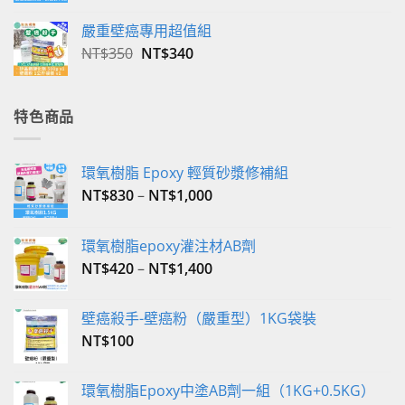
價
價
嚴重壁癌專用超值組
格：
格：
原
目
NT$
350
NT$
340
NT$2,800。
NT$2,590。
始
前
價
價
格：
格：
特色商品
NT$350。
NT$340。
環氧樹脂 Epoxy 輕質砂漿修補組
NT$
830
–
NT$
1,000
環氧樹脂epoxy灌注材AB劑
NT$
420
–
NT$
1,400
壁癌殺手-壁癌粉（嚴重型）1KG袋裝
NT$
100
環氧樹脂Epoxy中塗AB劑一組（1KG+0.5KG）