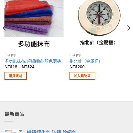
清單
清單
生活百貨
生活百貨
多功能抹布/超細纖維(顏色隨機)
指北針（金屬框）
NT$
18
–
NT$
24
NT$
200
選擇規格
加入購物車
此
產
品
有
多
最新商品
種
款
式。
鐵鏽轉化劑 防鏽 除鏽劑
可