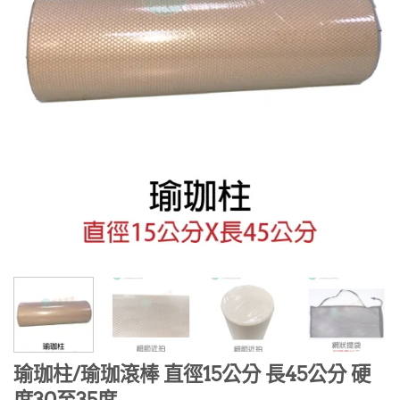
瑜珈柱/瑜珈滾棒 直徑15公分 長45公分 硬
度30至35度