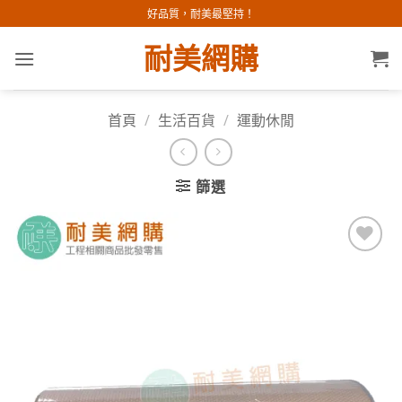
Skip
好品質，耐美最堅持！
to
耐美網購
content
首頁
/
生活百貨
/
運動休閒
篩選
加入
願望
清單