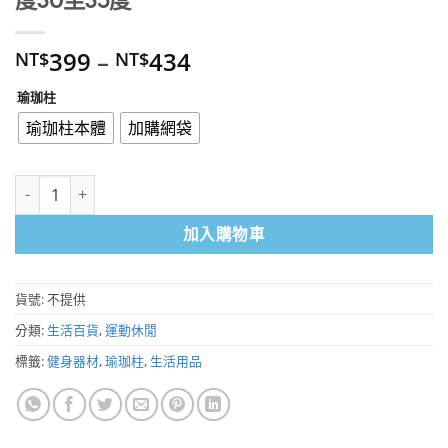
399
–
434
NT$
NT$
瑜珈柱
瑜珈柱本體
加購網袋
瑜珈柱/瑜珈滾棒 直徑15公分 長45公分 硬度30至35度 數量
加入購物車
貨號:
不提供
分類:
生活百貨
,
運動休閒
標籤:
健身器材
,
瑜珈柱
,
生活用品