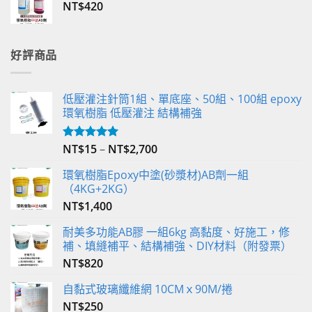
NT$
420
好評商品
低壓灌注針筒1組、單底座、50組、100組 epoxy
環氧樹脂 低壓灌注 結構補強
NT$
15
–
NT$
2,700
評分
5.00
滿分 5
環氧樹脂Epoxy中塗(砂漿材)AB劑一組
（4KG+2KG）
NT$
1,400
耐美多功能AB膠 一組6kg 高黏度、好施工，修
補、填縫補平、結構補強、DIY材料（附發票）
NT$
820
自黏式玻璃纖維網 10CMｘ90M/捲
NT$
250