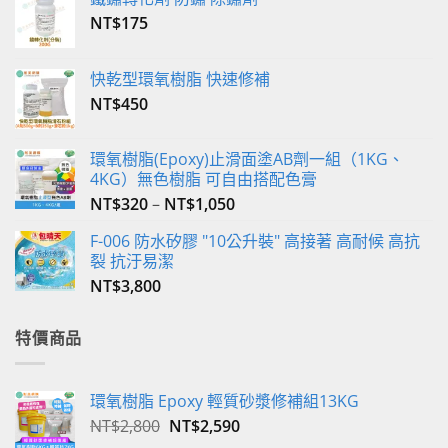
在
NT$
175
產
品
快乾型環氧樹脂 快速修補
頁
NT$
450
面
選
擇
環氧樹脂(Epoxy)止滑面塗AB劑一組（1KG、
選
4KG）無色樹脂 可自由搭配色膏
項
NT$
320
–
NT$
1,050
F-006 防水矽膠 "10公升裝" 高接著 高耐候 高抗
裂 抗汙易潔
NT$
3,800
特價商品
環氧樹脂 Epoxy 輕質砂漿修補組13KG
原
目
NT$
2,800
NT$
2,590
始
前