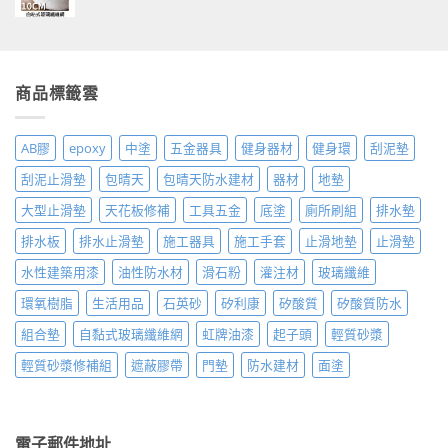
商品標籤雲
AB膠
epoxy
中塗
五金器具
健身器材
健身環
刮泥墊
刮泥止滑墊
包晴天
包晴天防水建材
器材
地墊
大型止滑墊
天花板修補
工具五金
底塗
廁所刷組
排水墊
排水板
排水止滑墊
施工器具
施工手套
止滑地墊
止滑墊
水性建築用漆
油性防水材
滑石粉
灌注材
玻璃纖維
環氧樹脂
生活用品
石英砂
矽利康
矽酸質
矽酸質防水
組合墊
自黏式玻璃纖維網
虹牌油漆
起子頭
輕質砂漿
輕質砂漿修補組
遮蔽膠帶
門墊
防水建材
面塗
電子郵件地址