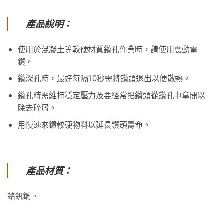
產品說明：
使用於混凝土等較硬材質鑽孔作業時，請使用震動電
鑽。
鑽深孔時，最好每隔10秒需將鑽頭退出以便散熱。
鑽孔時需維持穩定壓力及要經常把鑽頭從鑽孔中拿開以
除去碎屑。
用慢速來鑽較硬物料以延長鑽頭壽命。
產品材質：
鉻釩鋼。