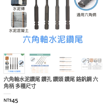
六角軸水泥鑽尾 鑽孔 鑽頭 鑽尾 鉻釩鋼 六
角柄 多種尺寸
45
NT$