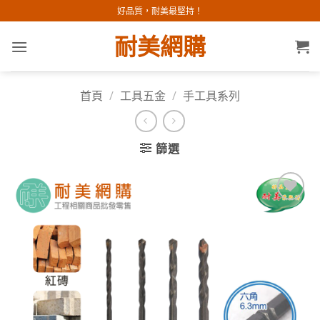
Skip
好品質，耐美最堅持！
to
耐美網購
content
首頁
/
工具五金
/
手工具系列
篩選
加入
願望
清單