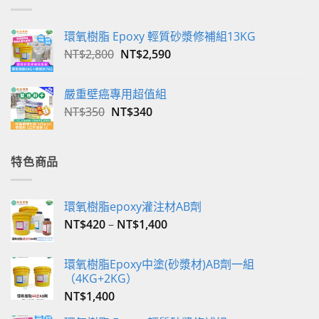
環氧樹脂 Epoxy 輕質砂漿修補組13KG
原
目
NT$
2,800
NT$
2,590
始
前
價
價
嚴重壁癌專用超值組
格：
格：
原
目
NT$
350
NT$
340
NT$2,800。
NT$2,590。
始
前
價
價
格：
格：
特色商品
NT$350。
NT$340。
環氧樹脂epoxy灌注材AB劑
NT$
420
–
NT$
1,400
環氧樹脂Epoxy中塗(砂漿材)AB劑一組
（4KG+2KG）
NT$
1,400