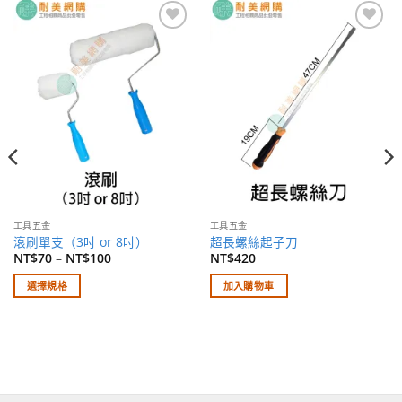
加入
加入
願望
願望
清單
清單
工具五金
工具五金
滾刷單支（3吋 or 8吋）
超長螺絲起子刀
NT$
70
–
NT$
100
NT$
420
選擇規格
加入購物車
此
產
品
有
多
種