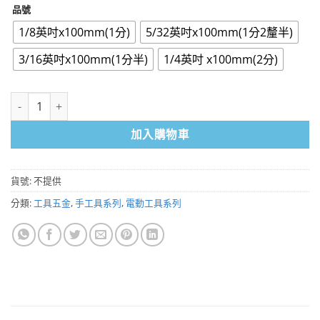
品號
1/8英吋x100mm(1分)
5/32英吋x100mm(1分2釐半)
3/16英吋x100mm(1分半)
1/4英吋 x100mm(2分)
六角軸水泥鑽尾 鑽孔 鑽頭 鑽尾 鉻釩鋼 六角柄 多種尺寸 數量
加入購物車
貨號:
不提供
分類:
工具五金
,
手工具系列
,
電動工具系列