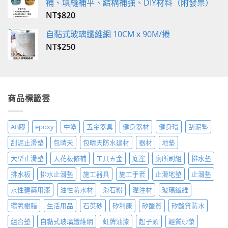
補、填縫補平、結構補強、DIY材料（附發票）
NT$
820
自黏式玻璃纖維網 10CMｘ90M/捲
NT$
250
商品標籤雲
AB膠
epoxy
中塗
五金器具
健身器材
健身環
刮泥墊
刮泥止滑墊
包晴天
包晴天防水建材
器材
地墊
大型止滑墊
天花板修補
工具五金
底塗
廁所刷組
排水墊
排水板
排水止滑墊
施工器具
施工手套
止滑地墊
止滑墊
水性建築用漆
油性防水材
滑石粉
灌注材
玻璃纖維
環氧樹脂
生活用品
石英砂
矽利康
矽酸質
矽酸質防水
組合墊
自黏式玻璃纖維網
虹牌油漆
起子頭
輕質砂漿