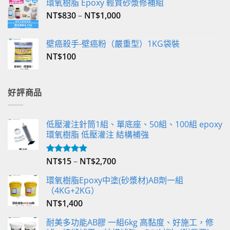
環氧樹脂 Epoxy 輕質砂漿修補組
NT$
830
–
NT$
1,000
壁癌殺手-壁癌粉（嚴重型）1KG袋裝
NT$
100
好評商品
低壓灌注針筒1組、單底座、50組、100組 epoxy
環氧樹脂 低壓灌注 結構補強
NT$
15
–
NT$
2,700
評分
5.00
滿分 5
環氧樹脂Epoxy中塗(砂漿材)AB劑一組
（4KG+2KG）
NT$
1,400
耐美多功能AB膠 一組6kg 高黏度、好施工，修