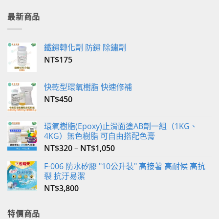
款
最新商品
式。
可
在
鐵鏽轉化劑 防鏽 除鏽劑
產
NT$
175
品
頁
面
快乾型環氧樹脂 快速修補
選
NT$
450
擇
選
項
環氧樹脂(Epoxy)止滑面塗AB劑一組（1KG、
4KG）無色樹脂 可自由搭配色膏
NT$
320
–
NT$
1,050
F-006 防水矽膠 "10公升裝" 高接著 高耐候 高抗
裂 抗汙易潔
NT$
3,800
特價商品