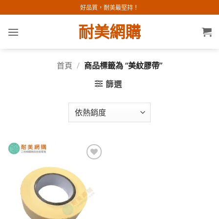
Skip
好品質，耐美最堅持！
to
耐美網購
content
首頁
/
商品標籤為 “美紋膠帶”
篩選
加入
願望
清單