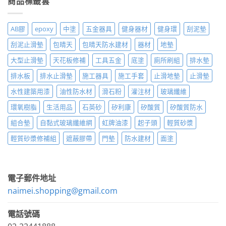
商品標籤雲
AB膠
epoxy
中塗
五金器具
健身器材
健身環
刮泥墊
刮泥止滑墊
包晴天
包晴天防水建材
器材
地墊
大型止滑墊
天花板修補
工具五金
底塗
廁所刷組
排水墊
排水板
排水止滑墊
施工器具
施工手套
止滑地墊
止滑墊
水性建築用漆
油性防水材
滑石粉
灌注材
玻璃纖維
環氧樹脂
生活用品
石英砂
矽利康
矽酸質
矽酸質防水
組合墊
自黏式玻璃纖維網
虹牌油漆
起子頭
輕質砂漿
輕質砂漿修補組
遮蔽膠帶
門墊
防水建材
面塗
電子郵件地址
naimei.shopping@gmail.com
電話號碼