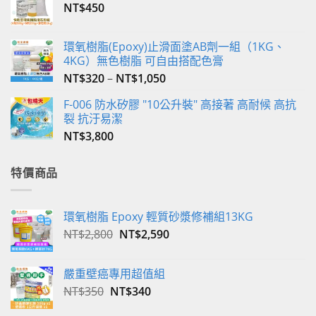
NT$
450
環氧樹脂(Epoxy)止滑面塗AB劑一組（1KG、
4KG）無色樹脂 可自由搭配色膏
NT$
320
–
NT$
1,050
F-006 防水矽膠 "10公升裝" 高接著 高耐候 高抗
裂 抗汙易潔
NT$
3,800
特價商品
環氧樹脂 Epoxy 輕質砂漿修補組13KG
原
目
NT$
2,800
NT$
2,590
始
前
價
價
嚴重壁癌專用超值組
格：
格：
原
目
NT$
350
NT$
340
NT$2,800。
NT$2,590。
始
前