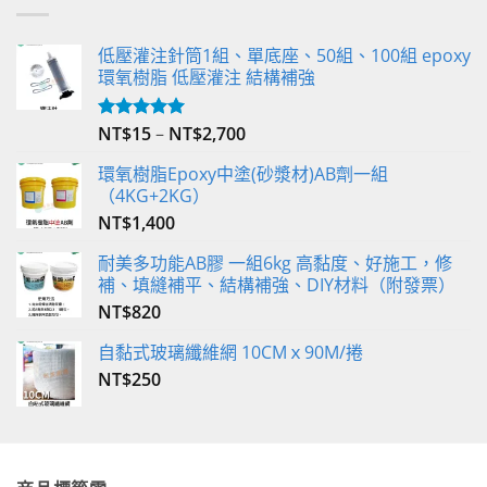
低壓灌注針筒1組、單底座、50組、100組 epoxy
環氧樹脂 低壓灌注 結構補強
NT$
15
–
NT$
2,700
評分
5.00
滿分 5
環氧樹脂Epoxy中塗(砂漿材)AB劑一組
（4KG+2KG）
NT$
1,400
耐美多功能AB膠 一組6kg 高黏度、好施工，修
補、填縫補平、結構補強、DIY材料（附發票）
NT$
820
自黏式玻璃纖維網 10CMｘ90M/捲
NT$
250