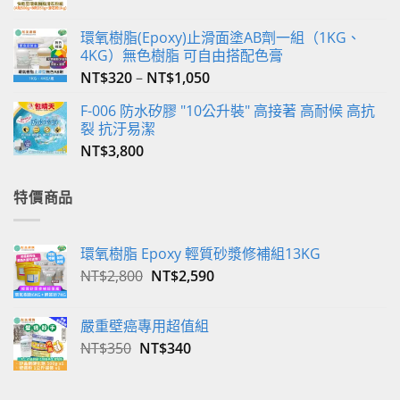
選
擇
環氧樹脂(Epoxy)止滑面塗AB劑一組（1KG、
選
4KG）無色樹脂 可自由搭配色膏
項
NT$
320
–
NT$
1,050
F-006 防水矽膠 "10公升裝" 高接著 高耐候 高抗
裂 抗汙易潔
NT$
3,800
特價商品
環氧樹脂 Epoxy 輕質砂漿修補組13KG
原
目
NT$
2,800
NT$
2,590
始
前
價
價
嚴重壁癌專用超值組
格：
格：
原
目
NT$
350
NT$
340
NT$2,800。
NT$2,590。
始
前
價
價