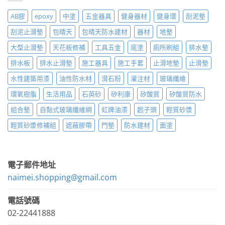
AB膠
epoxy
中塗
五金器具
健身器材
健身環
刮泥墊
刮泥止滑墊
包晴天
包晴天防水建材
器材
地墊
大型止滑墊
天花板修補
工具五金
底塗
廁所刷組
排水墊
排水板
排水止滑墊
施工器具
施工手套
止滑地墊
止滑墊
水性建築用漆
油性防水材
滑石粉
灌注材
玻璃纖維
環氧樹脂
生活用品
石英砂
矽利康
矽酸質
矽酸質防水
組合墊
自黏式玻璃纖維網
虹牌油漆
起子頭
輕質砂漿
輕質砂漿修補組
遮蔽膠帶
門墊
防水建材
面塗
電子郵件地址
naimei.shopping@gmail.com
電話號碼
02-22441888