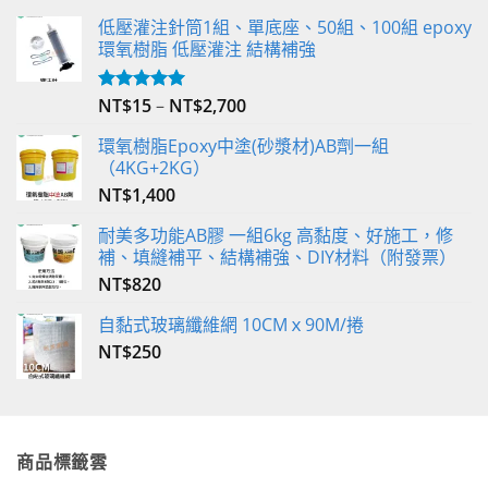
低壓灌注針筒1組、單底座、50組、100組 epoxy
環氧樹脂 低壓灌注 結構補強
NT$
15
–
NT$
2,700
評分
5.00
滿分 5
環氧樹脂Epoxy中塗(砂漿材)AB劑一組
（4KG+2KG）
NT$
1,400
耐美多功能AB膠 一組6kg 高黏度、好施工，修
補、填縫補平、結構補強、DIY材料（附發票）
NT$
820
自黏式玻璃纖維網 10CMｘ90M/捲
NT$
250
商品標籤雲