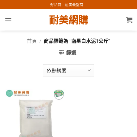
Skip
好品質，耐美最堅持！
to
耐美網購
content
首頁
/
商品標籤為 “南星白水泥1公斤”
篩選
加入
願望
清單