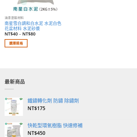
油漆塗裝材料
南星雪白調和白水泥 水泥白色
花盆材料 水泥砂漿
NT$
40
–
NT$
80
選擇規格
此
產
品
有
多
最新商品
種
款
式。
鐵鏽轉化劑 防鏽 除鏽劑
可
NT$
175
在
產
品
快乾型環氧樹脂 快速修補
頁
NT$
450
面